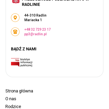
RADLINIE
Adres pocztowy:
44-310 Radlin
Mariacka 1
+48 32 729 23 17
pp3@radlin.pl
BĄDŹ Z NAMI
Strona główna
O nas
Rodzice