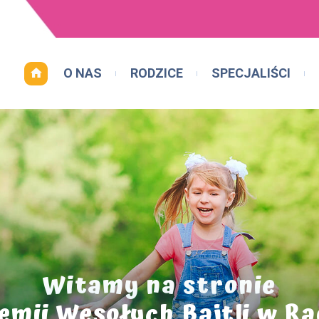
O NAS
RODZICE
SPECJALIŚCI
Witamy na stronie
mii Wesołych Bajtli w Ra