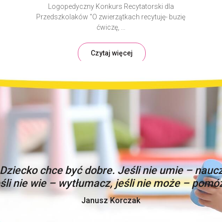
Logopedyczny Konkurs Recytatorski dla
Przedszkolaków "O zwierzątkach recytuję- buzię
ćwiczę, ...
Czytaj więcej
„Dziecko chce być dobre. Jeśli nie umie – naucz
eśli nie wie – wytłumacz, jeśli nie może – pomóż
Janusz Korczak