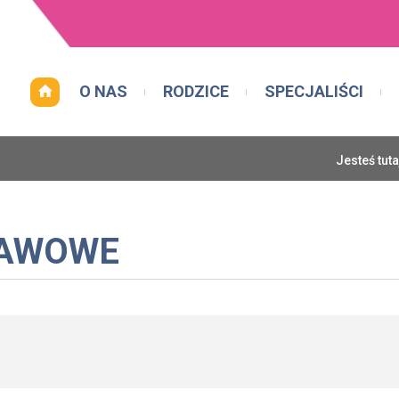
O NAS
RODZICE
SPECJALIŚCI
Jesteś tut
TAWOWE