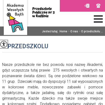
Jesteś tutaj:
Home
>
O nas
>
O przedszkolu ...
O PRZEDSZKOLU
Nasze przedszkole nie bez powodu nosi nazwę Akademii,
gdyż uczęszcza tutaj prawie 275 wesołych i otwartych na
poznawanie świata dzieci. Są one podzielone wiekowo na
11 grup. Dzieciaki mają do dyspozycji 11 sal wyposażonych
w kolorowe meble, nowoczesne zabawki i pomoce
dydaktyczne, a także jadalnię, salę do rytmiki oraz salę
gimnastyczną. Każde dziecko ma także swoje miejsce
w kolorowej szatni. Dodatkowo posiadamy gabinet do