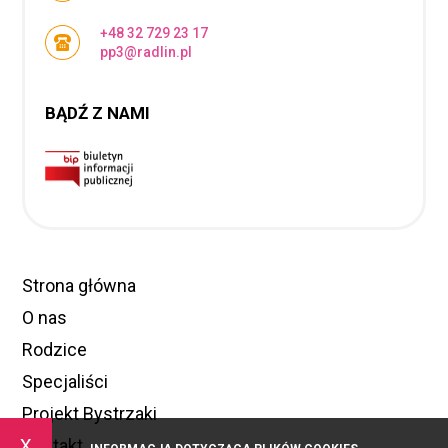
+48 32 729 23 17
pp3@radlin.pl
BĄDŹ Z NAMI
Strona główna
O nas
Rodzice
Specjaliści
Projekt Bystrzaki
x
Kontakt