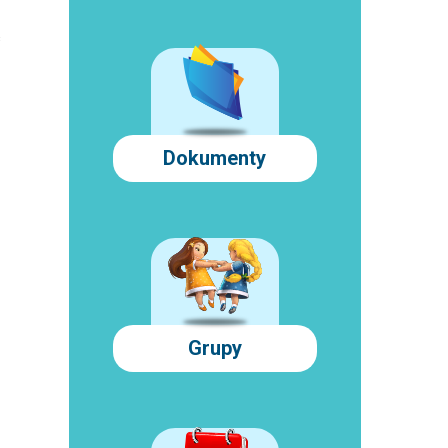
ć
Dokumenty
Grupy