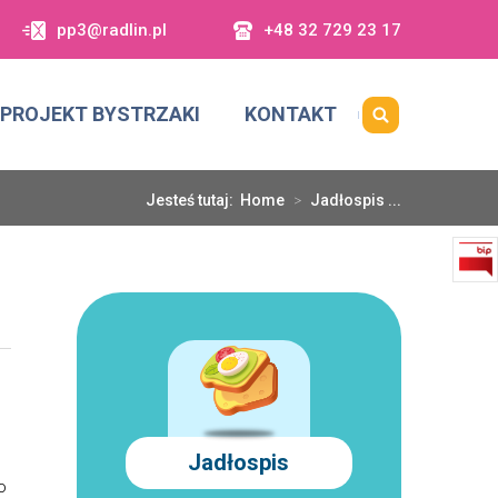
pp3@radlin.pl
+48 32 729 23 17
PROJEKT BYSTRZAKI
KONTAKT
Jesteś tutaj:
Home
>
Jadłospis ...
Jadłospis
o