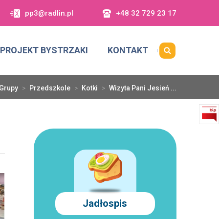
pp3@radlin.pl
+48 32 729 23 17
PROJEKT BYSTRZAKI
KONTAKT
Grupy
>
Przedszkole
>
Kotki
>
Wizyta Pani Jesień ...
Jadłospis