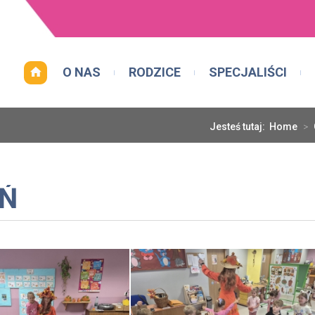
O NAS
RODZICE
SPECJALIŚCI
Jesteś tutaj:
Home
>
EŃ