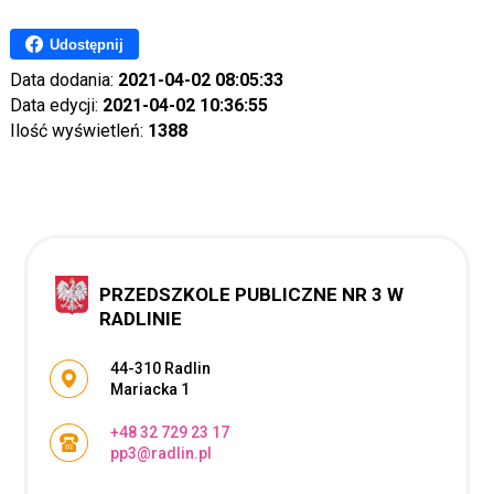
Udostępnij
Data dodania:
2021-04-02 08:05:33
Data edycji:
2021-04-02 10:36:55
Ilość wyświetleń:
1388
PRZEDSZKOLE PUBLICZNE NR 3 W
RADLINIE
Adres pocztowy:
44-310 Radlin
Mariacka 1
+48 32 729 23 17
pp3@radlin.pl