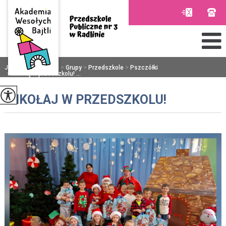
Jesteś tutaj:
Home
>
Grupy
>
Przedszkole
>
Pszczółki
>
Mikołaj w przedszkolu! ...
MIKOŁAJ W PRZEDSZKOLU!