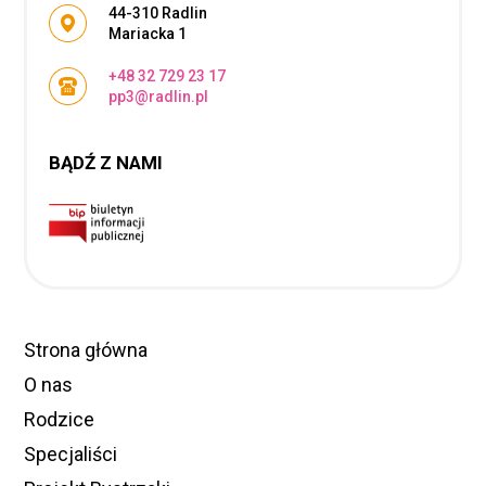
Adres pocztowy:
44-310 Radlin
Mariacka 1
+48 32 729 23 17
pp3@radlin.pl
BĄDŹ Z NAMI
Strona główna
O nas
Rodzice
Specjaliści