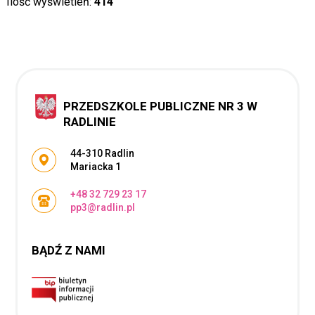
Ilość wyświetleń:
414
PRZEDSZKOLE PUBLICZNE NR 3 W
RADLINIE
Adres pocztowy:
44-310 Radlin
Mariacka 1
+48 32 729 23 17
pp3@radlin.pl
BĄDŹ Z NAMI