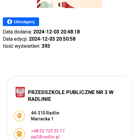
Udostępnij
Data dodania:
2024-12-03 20:48:18
Data edycji:
2024-12-03 20:50:58
Ilość wyświetleń:
393
PRZEDSZKOLE PUBLICZNE NR 3 W
RADLINIE
Adres pocztowy:
44-310 Radlin
Mariacka 1
+48 32 729 23 17
pp3@radlin.pl