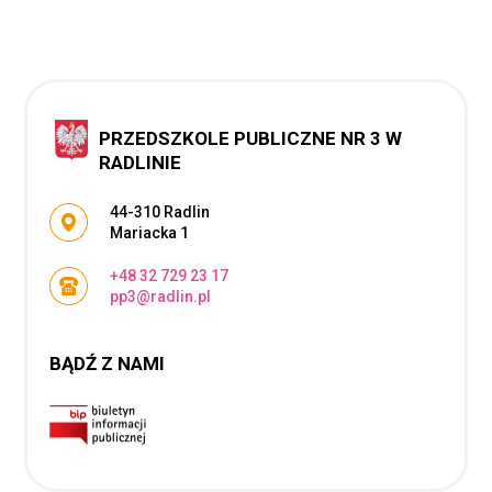
PRZEDSZKOLE PUBLICZNE NR 3 W
RADLINIE
Adres pocztowy:
44-310 Radlin
Mariacka 1
+48 32 729 23 17
pp3@radlin.pl
BĄDŹ Z NAMI