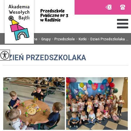
Jesteś tutaj:
Home
>
Grupy
>
Przedszkole
>
Kotki
>
Dzień Przedszkolaka ...
DZIEŃ PRZEDSZKOLAKA