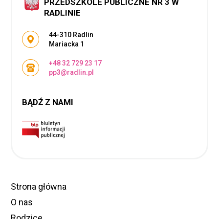
PRZEDSZKOLE PUBLICZNE NR 3 W
RADLINIE
Adres pocztowy:
44-310 Radlin
Mariacka 1
+48 32 729 23 17
pp3@radlin.pl
BĄDŹ Z NAMI
Strona główna
O nas
Rodzice