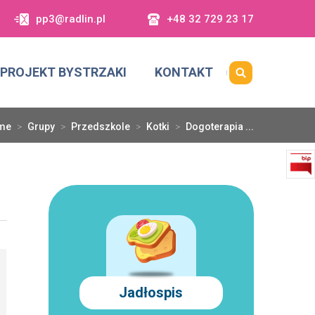
pp3@radlin.pl
+48 32 729 23 17
PROJEKT BYSTRZAKI
KONTAKT
me
>
Grupy
>
Przedszkole
>
Kotki
>
Dogoterapia ...
Jadłospis