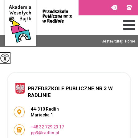
Jesteś tutaj:
Home
PRZEDSZKOLE PUBLICZNE NR 3 W
RADLINIE
Adres pocztowy:
44-310 Radlin
Mariacka 1
+48 32 729 23 17
pp3@radlin.pl