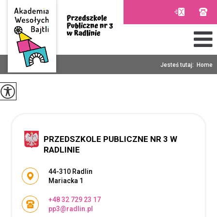
Jesteś tutaj:
Home
PRZEDSZKOLE PUBLICZNE NR 3 W
RADLINIE
Adres pocztowy:
44-310 Radlin
Mariacka 1
+48 32 729 23 17
pp3@radlin.pl