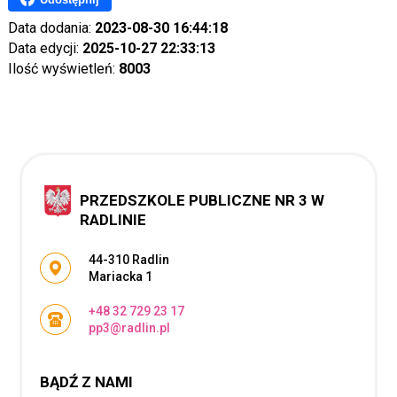
Data dodania:
2023-08-30 16:44:18
Data edycji:
2025-10-27 22:33:13
Ilość wyświetleń:
8003
PRZEDSZKOLE PUBLICZNE NR 3 W
RADLINIE
Adres pocztowy:
44-310 Radlin
Mariacka 1
+48 32 729 23 17
pp3@radlin.pl
BĄDŹ Z NAMI