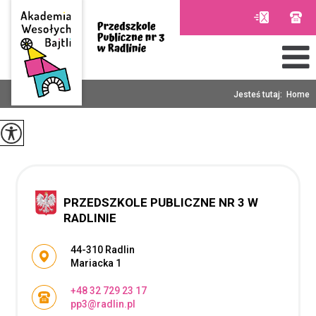
Jesteś tutaj:
Home
PRZEDSZKOLE PUBLICZNE NR 3 W
RADLINIE
Adres pocztowy:
44-310 Radlin
Mariacka 1
+48 32 729 23 17
pp3@radlin.pl