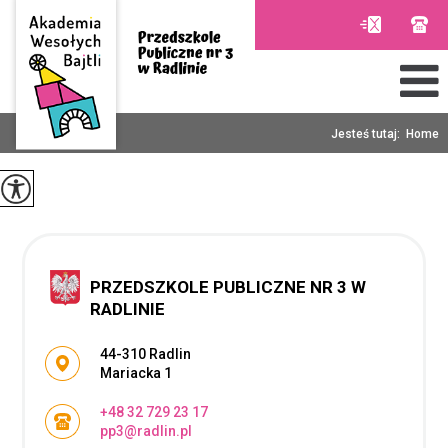
Jesteś tutaj:
Home
PRZEDSZKOLE PUBLICZNE NR 3 W
RADLINIE
Adres pocztowy:
44-310 Radlin
Mariacka 1
+48 32 729 23 17
pp3@radlin.pl